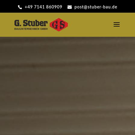
+49 7141 860909
post@stuber-bau.de